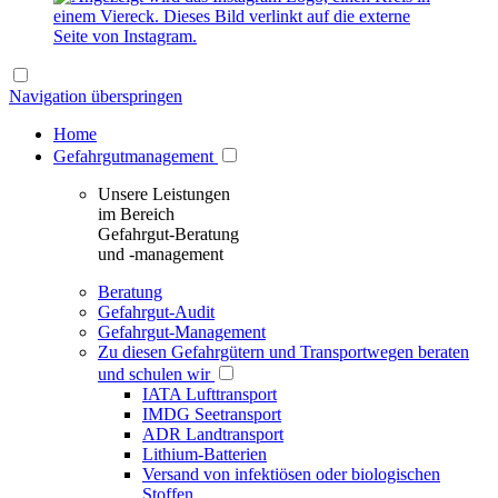
Navigation überspringen
Home
Gefahrgutmanagement
Unsere Leistungen
im Bereich
Gefahrgut-Beratung
und -management
Beratung
Gefahrgut-Audit
Gefahrgut-Management
Zu diesen Gefahrgütern und Transportwegen beraten
und schulen wir
IATA Lufttransport
IMDG Seetransport
ADR Landtransport
Lithium-Batterien
Versand von infektiösen oder biologischen
Stoffen