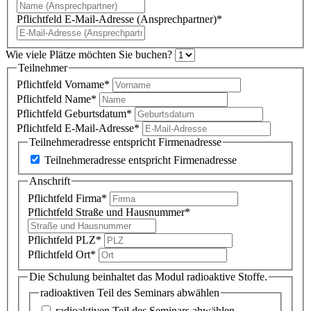
Pflichtfeld
E-Mail-Adresse (Ansprechpartner)
*
Wie viele Plätze möchten Sie buchen?
Teilnehmer
Pflichtfeld
Vorname
*
Pflichtfeld
Name
*
Pflichtfeld
Geburtsdatum
*
Pflichtfeld
E-Mail-Adresse
*
Teilnehmeradresse entspricht Firmenadresse
Teilnehmeradresse entspricht Firmenadresse
Anschrift
Pflichtfeld
Firma
*
Pflichtfeld
Straße und Hausnummer
*
Pflichtfeld
PLZ
*
Pflichtfeld
Ort
*
Die Schulung beinhaltet das Modul radioaktive Stoffe.
radioaktiven Teil des Seminars abwählen
radioaktiven Teil des Seminars abwählen