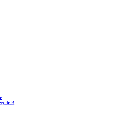
fe
egorie B