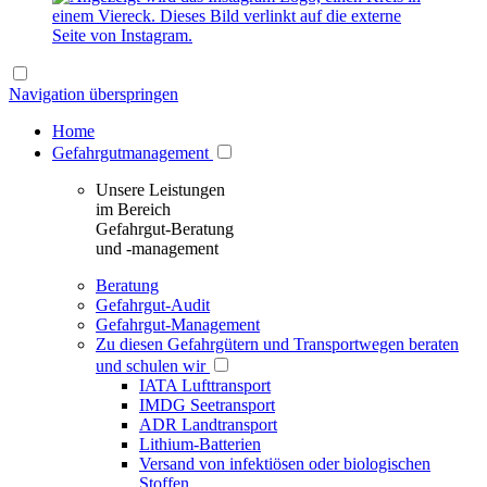
Navigation überspringen
Home
Gefahrgutmanagement
Unsere Leistungen
im Bereich
Gefahrgut-Beratung
und -management
Beratung
Gefahrgut-Audit
Gefahrgut-Management
Zu diesen Gefahrgütern und Transportwegen beraten
und schulen wir
IATA Lufttransport
IMDG Seetransport
ADR Landtransport
Lithium-Batterien
Versand von infektiösen oder biologischen
Stoffen