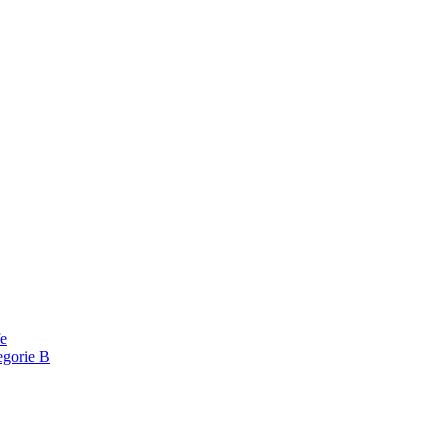
fe
egorie B