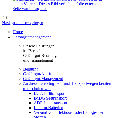
Navigation überspringen
Home
Gefahrgutmanagement
Unsere Leistungen
im Bereich
Gefahrgut-Beratung
und -management
Beratung
Gefahrgut-Audit
Gefahrgut-Management
Zu diesen Gefahrgütern und Transportwegen beraten
und schulen wir
IATA Lufttransport
IMDG Seetransport
ADR Landtransport
Lithium-Batterien
Versand von infektiösen oder biologischen
Stoffen