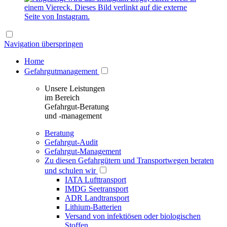
Navigation überspringen
Home
Gefahrgutmanagement
Unsere Leistungen
im Bereich
Gefahrgut-Beratung
und -management
Beratung
Gefahrgut-Audit
Gefahrgut-Management
Zu diesen Gefahrgütern und Transportwegen beraten
und schulen wir
IATA Lufttransport
IMDG Seetransport
ADR Landtransport
Lithium-Batterien
Versand von infektiösen oder biologischen
Stoffen