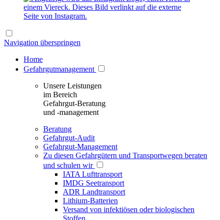
Navigation überspringen
Home
Gefahrgutmanagement
Unsere Leistungen
im Bereich
Gefahrgut-Beratung
und -management
Beratung
Gefahrgut-Audit
Gefahrgut-Management
Zu diesen Gefahrgütern und Transportwegen beraten
und schulen wir
IATA Lufttransport
IMDG Seetransport
ADR Landtransport
Lithium-Batterien
Versand von infektiösen oder biologischen
Stoffen