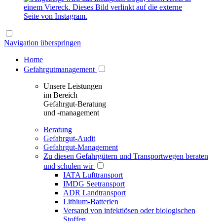
Navigation überspringen
Home
Gefahrgutmanagement
Unsere Leistungen
im Bereich
Gefahrgut-Beratung
und -management
Beratung
Gefahrgut-Audit
Gefahrgut-Management
Zu diesen Gefahrgütern und Transportwegen beraten
und schulen wir
IATA Lufttransport
IMDG Seetransport
ADR Landtransport
Lithium-Batterien
Versand von infektiösen oder biologischen
Stoffen