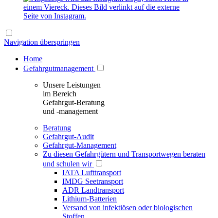
Navigation überspringen
Home
Gefahrgutmanagement
Unsere Leistungen
im Bereich
Gefahrgut-Beratung
und -management
Beratung
Gefahrgut-Audit
Gefahrgut-Management
Zu diesen Gefahrgütern und Transportwegen beraten
und schulen wir
IATA Lufttransport
IMDG Seetransport
ADR Landtransport
Lithium-Batterien
Versand von infektiösen oder biologischen
Stoffen