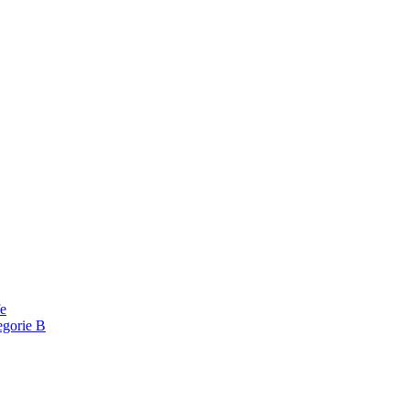
fe
egorie B