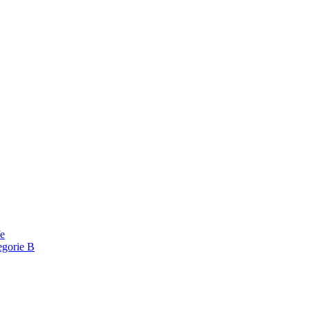
fe
egorie B