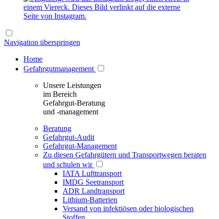
Navigation überspringen
Home
Gefahrgutmanagement
Unsere Leistungen
im Bereich
Gefahrgut-Beratung
und -management
Beratung
Gefahrgut-Audit
Gefahrgut-Management
Zu diesen Gefahrgütern und Transportwegen beraten
und schulen wir
IATA Lufttransport
IMDG Seetransport
ADR Landtransport
Lithium-Batterien
Versand von infektiösen oder biologischen
Stoffen