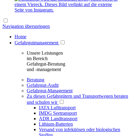
Navigation überspringen
Home
Gefahrgutmanagement
Unsere Leistungen
im Bereich
Gefahrgut-Beratung
und -management
Beratung
Gefahrgut-Audit
Gefahrgut-Management
Zu diesen Gefahrgütern und Transportwegen beraten
und schulen wir
IATA Lufttransport
IMDG Seetransport
ADR Landtransport
Lithium-Batterien
Versand von infektiösen oder biologischen
Stoffen